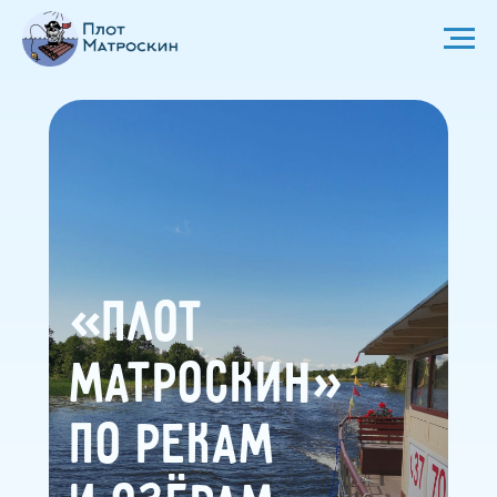
«Плот
Матроскин»
по рекам